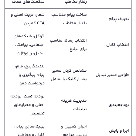
رفتار مخاطب
سگمنت‌های هدف
ساخت پیام متناسب
شعار، مزیت اصلی و
تعریف پیام
با نیاز مخاطب
CTA کمپین
گوگل، شبکه‌های
انتخاب رسانه مناسب
انتخاب کانال
اجتماعی، پیامک،
برای تبلیغ
ایمیل، رپورتاژ و…
لندینگ‌پیج، فرم،
مشخص کردن مسیر
طراحی مسیر تبدیل
پیام پیگیری یا
بعد از کلیک یا تعامل
درخواست دمو
بودجه تست، بودجه
مدیریت هزینه
بودجه‌بندی
اصلی و معیارهای
تبلیغات
تخصیص
اجرای کمپین و
بهینه‌سازی پیام،
اجرا و پایش
بررسی مداوم
کانال و مخاطب