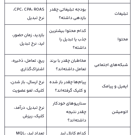
بودجه تبلیغاتی چقدر
CPC، CPA، ROAS،
تبلیغات
بازدهی داشته؟
نرخ تبدیل
کدام محتوا بیشترین
بازدید، زمان حضور،
محتوا
جذب یا تبدیل را
لید، نرخ تبدیل
داشته؟
مخاطبان چقدر با برند
ریچ، تعامل، ذخیره،
شبکه‌های اجتماعی
تعامل داشته‌اند؟
اشتراک‌گذاری
پیام‌ها چقدر باز شده
نرخ ارسال، باز شدن،
ایمیل و پیامک
و کلیک گرفته‌اند؟
کلیک، لغو عضویت
سناریوهای خودکار
نرخ تبدیل، درآمد،
اتومیشن
چقدر نتیجه
کلیک، ریزش
داشته‌اند؟
کدام کانال لید
تعداد لید، MQL،