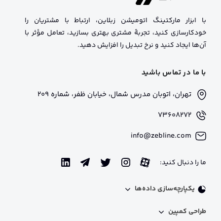
با ابزار مارکتینگ اتومیشن زبلاین، ارتباط با مشتریان را
خودکارسازی کنید، تجربهٔ مشتری بهتری بسازید، تعامل مؤثر با
آن‌ها ایجاد کنید و نرخ تبدیل را افزایش دهید.
با ما در تماس باشید
تهران، اتوبان مدرس شمال، خیابان ظفر، شماره 209
73608272
info@zebline.com
ما را دنبال کنید:
یکپارچه‌سازی داده‌ها
اینتگریشن فنی
طراحی کمپین
پروفایل 360 درجه​ مشتریان