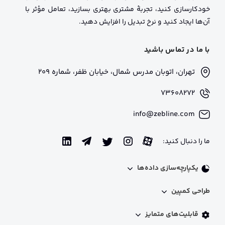
خودکارسازی کنید، تجربهٔ مشتری بهتری بسازید، تعامل مؤثر با
آن‌ها ایجاد کنید و نرخ تبدیل را افزایش دهید.
با ما در تماس باشید
تهران، اتوبان مدرس شمال، خیابان ظفر، شماره 209
73608272
info@zebline.com
ما را دنبال کنید:
یکپارچه‌سازی داده‌ها
اینتگریشن فنی
طراحی کمپین
پروفایل 360 درجه​ مشتریان
شخصی‌سازی محتوا
مدیریت لیدها​
قابلیت‌های متمایز
استخر کد تخفیف