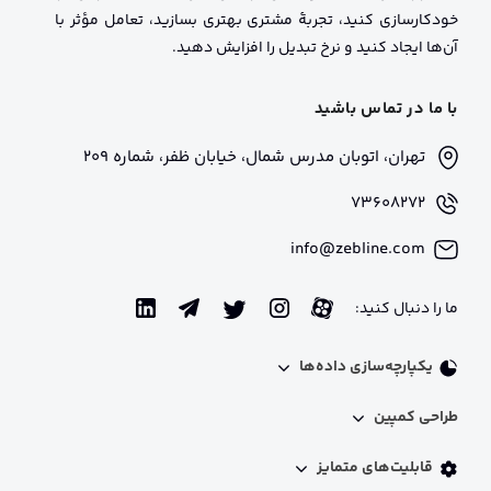
خودکارسازی کنید، تجربهٔ مشتری بهتری بسازید، تعامل مؤثر با
آن‌ها ایجاد کنید و نرخ تبدیل را افزایش دهید.
با ما در تماس باشید
تهران، اتوبان مدرس شمال، خیابان ظفر، شماره 209
73608272
info@zebline.com
ما را دنبال کنید:
یکپارچه‌سازی داده‌ها
اینتگریشن فنی
طراحی کمپین
پروفایل 360 درجه​ مشتریان
شخصی‌سازی محتوا
مدیریت لیدها​
قابلیت‌های متمایز
استخر کد تخفیف