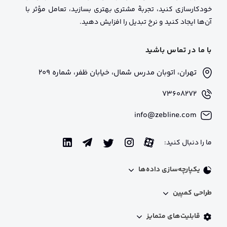
خودکارسازی کنید، تجربهٔ مشتری بهتری بسازید، تعامل مؤثر با
آن‌ها ایجاد کنید و نرخ تبدیل را افزایش دهید.
با ما در تماس باشید
تهران، اتوبان مدرس شمال، خیابان ظفر، شماره 209
73608272
info@zebline.com
ما را دنبال کنید:
یکپارچه‌سازی داده‌ها
اینتگریشن فنی
طراحی کمپین
پروفایل 360 درجه​ مشتریان
شخصی‌سازی محتوا
مدیریت لیدها​
قابلیت‌های متمایز
استخر کد تخفیف